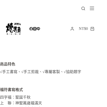
跳
至
主
要
內
NT$
0
購
容
物
車
商品特色
√手工書寫、√手工剪裁、√專屬客製、√協助題字
福符書寫格式
四字福：聖誕千秋
上 聯：神聖萬歲福滿天