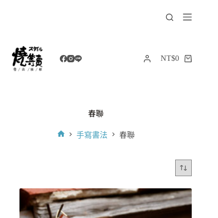
跳
至
主
要
內
NT$
0
購
容
物
車
春聯
手寫書法
春聯
首
頁