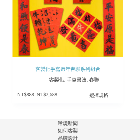
頁
面
選
擇
選
項
客製化手寫過年春聯系列組合
客製化
,
手寫書法
,
春聯
此
選擇規格
NT$
888
–
NT$
2,688
產
品
有
多
哈燒新聞
種
如何客製
款
品牌設計