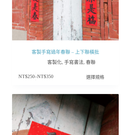
客製手寫過年春聯 – 上下聯橫批
客製化
,
手寫書法
,
春聯
此
選擇規格
NT$
250
–
NT$
350
產
品
有
多
種
款
式。
可