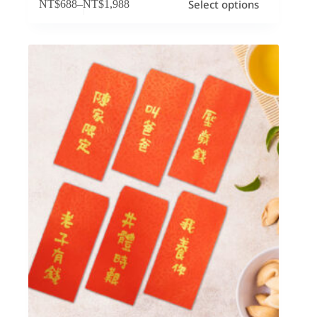
Select options
NT$
688
–
NT$
1,988
產
品
有
多
種
款
式。
可
在
產
品
頁
面
選
擇
選
項