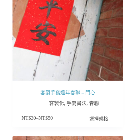
在
產
品
頁
面
選
擇
選
項
客製手寫過年春聯 – 門心
客製化
,
手寫書法
,
春聯
此
選擇規格
NT$
30
–
NT$
50
產
品
有