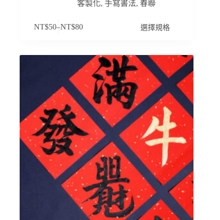
客製化
,
手寫書法
,
春聯
此
選擇規格
NT$
50
–
NT$
80
產
品
有
多
種
款
式。
可
在
產
品
頁
面
選
擇
選