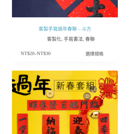
項
客製手寫過年春聯 – 斗方
客製化
,
手寫書法
,
春聯
此
選擇規格
NT$
20
–
NT$
30
產
品
有
多
種
款
式。
可
在
產
品