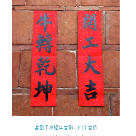
多
種
款
式。
可
在
產
品
頁
面
選
擇
選
項
客製手寫過年春聯 – 四字春條