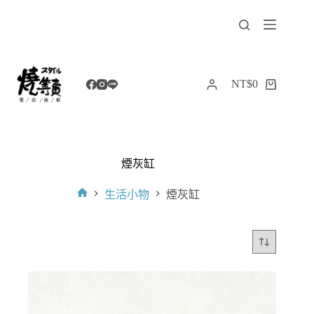
跳
至
主
要
內
NT$
0
購
容
物
車
煙灰缸
生活小物
煙灰缸
首
頁