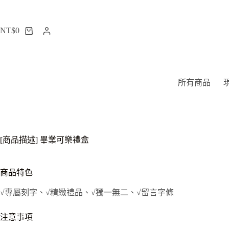
跳
至
NT$
0
主
購
要
物
內
車
容
所有商品
[商品描述] 畢業可樂禮盒
商品特色
√專屬刻字、√精緻禮品、√獨一無二、√留言字條
注意事項