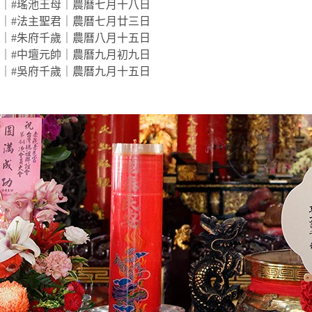
｜#瑤池王母｜農曆七月十八日
｜#法主聖君｜農曆七月廿三日
｜#朱府千歲｜農曆八月十五日
｜#中壇元帥｜農曆九月初九日
｜#吳府千歲｜農曆九月十五日