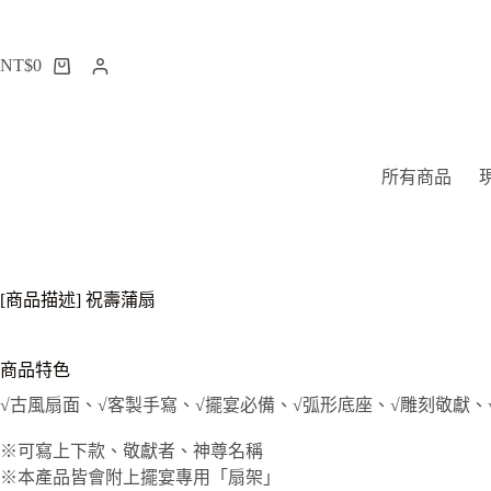
跳
至
NT$
0
主
購
要
物
內
車
容
所有商品
[商品描述] 祝壽蒲扇
商品特色
√古風扇面、√客製手寫、√擺宴必備、√弧形底座、√雕刻敬獻、
※可寫上下款、敬獻者、神尊名稱
※本產品皆會附上擺宴專用「扇架」