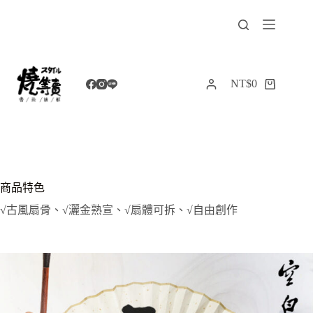
跳
至
主
要
內
NT$
0
購
容
物
車
商品特色
√古風扇骨、√灑金熟宣、√扇體可拆、√自由創作