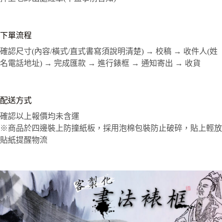
下單流程
確認尺寸(內容/橫式/直式書寫須說明清楚) → 校稿 → 收件人(姓
名電話地址) → 完成匯款 → 進行錶框 → 通知寄出 → 收貨
配送方式
確認以上報價均未含運
※商品於四邊裝上防撞紙板，採用泡棉包裝防止破碎，貼上輕放
貼紙提醒物流