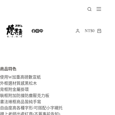
跳
至
主
要
內
NT$
0
購
容
物
車
商品特色
使用W加重高磅數宣紙
外框選材質感黑松木
背框附金屬掛環
裝框附加防撞防塵壓克力板
書法裱框商品皆純手寫
自由度高各種字形/可搭配小字襯托
押上老師出處紅章(不蓋事前告知)