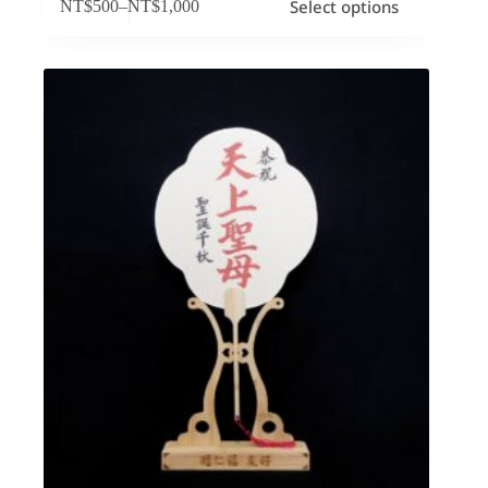
Select options
NT$
500
–
NT$
1,000
產
品
有
多
種
款
式。
可
在
產
品
頁
面
選
擇
選
項