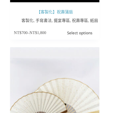
【客製化】祝壽蒲扇
客製化
,
手寫書法
,
擺宴專區
,
祝壽專區
,
紙扇
此
Select options
NT$
700
–
NT$
1,800
產
品
有
多
種
款
式。
可
在
產
品
頁
面