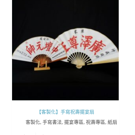
【客製化】手寫祝壽擺宴扇
客製化
,
手寫書法
,
擺宴專區
,
祝壽專區
,
紙扇
此