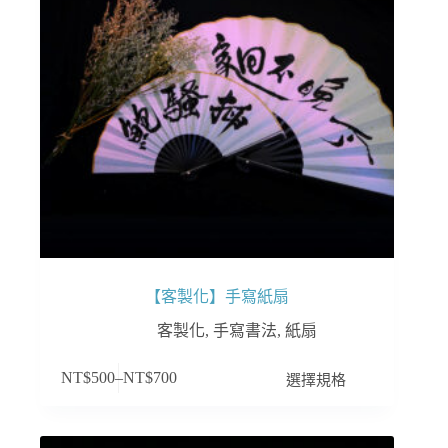
在
產
品
頁
面
選
擇
選
項
【客製化】手寫紙扇
客製化
,
手寫書法
,
紙扇
此
選擇規格
NT$
500
–
NT$
700
產
品
有