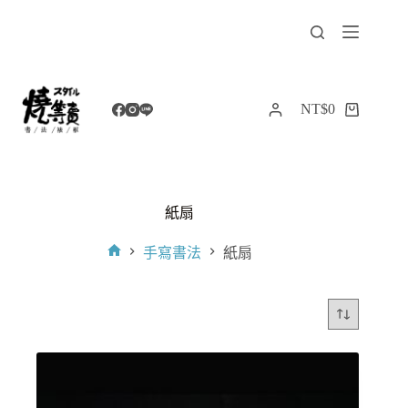
跳
至
主
要
內
NT$
0
購
容
物
車
紙扇
手寫書法
紙扇
首
頁