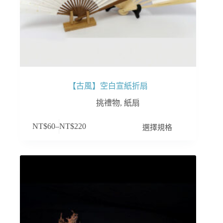
選
擇
選
項
【古風】空白宣紙折扇
挑禮物
,
紙扇
此
選擇規格
NT$
60
–
NT$
220
產
品
有
多
種
款
式。
可