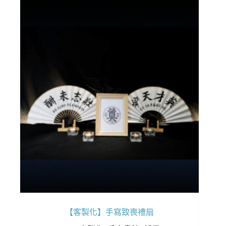
多
種
款
式。
可
在
產
品
頁
面
選
擇
選
項
【客製化】手寫致喪禮扇