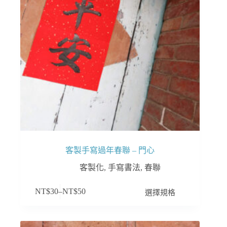
在
產
品
頁
面
選
擇
選
項
客製手寫過年春聯 – 門心
客製化
,
手寫書法
,
春聯
此
選擇規格
NT$
30
–
NT$
50
產
品
有