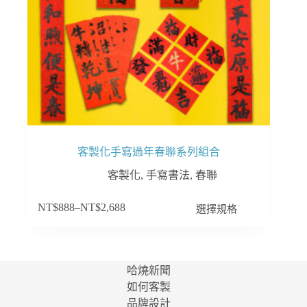
頁
面
選
擇
選
項
客製化手寫過年春聯系列組合
客製化
,
手寫書法
,
春聯
此
選擇規格
NT$
888
–
NT$
2,688
產
品
有
多
哈燒新聞
種
如何客製
款
品牌設計