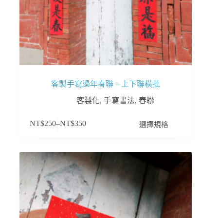
客製手寫過年春聯 – 上下聯橫批
客製化
,
手寫書法
,
春聯
此
選擇規格
NT$
250
–
NT$
350
產
品
有
多
種
款
式。
可