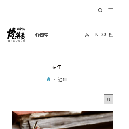
跳
至
主
要
內
NT$
0
購
容
物
車
過年
過年
首
頁