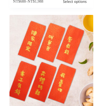
Select options
NT$
688
–
NT$
1,988
產
品
有
多
種
款
式。
可
在
產
品
頁
面
選
擇
選
項