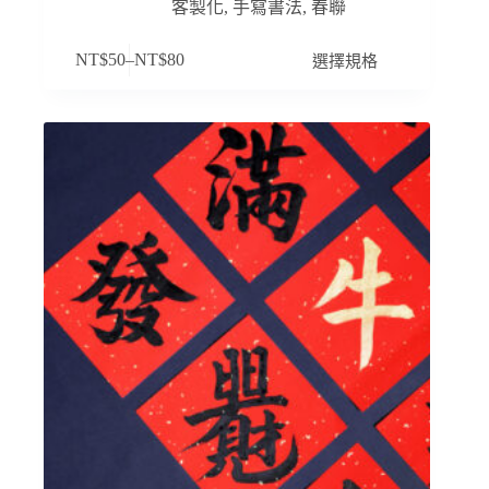
客製化
,
手寫書法
,
春聯
此
選擇規格
NT$
50
–
NT$
80
產
品
有
多
種
款
式。
可
在
產
品
頁
面
選
擇
選