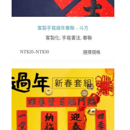
項
客製手寫過年春聯 – 斗方
客製化
,
手寫書法
,
春聯
此
選擇規格
NT$
20
–
NT$
30
產
品
有
多
種
款
式。
可
在
產
品