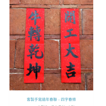
多
種
款
式。
可
在
產
品
頁
面
選
擇
選
項
客製手寫過年春聯 – 四字春條