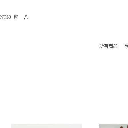
跳
至
NT$
0
主
購
要
物
內
車
容
所有商品