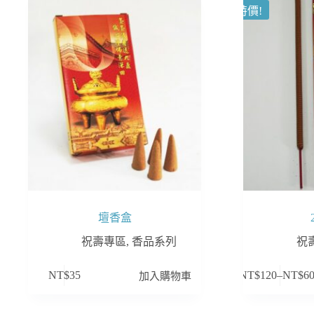
特價!
壇香盒
祝壽專區
,
香品系列
祝
此
加入購物車
NT$
35
NT$
120
–
NT$
6
產
品