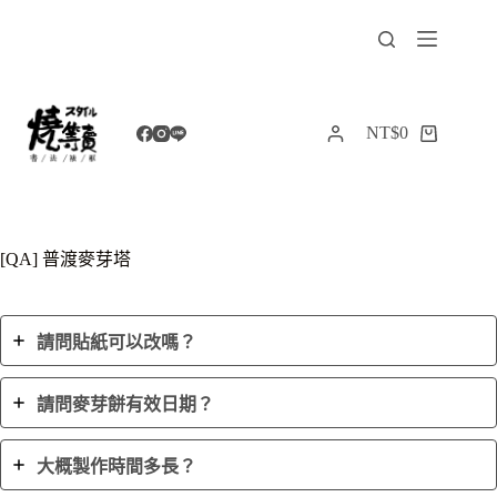
跳
至
主
要
內
NT$
0
購
容
物
車
[QA] 普渡麥芽塔
請問貼紙可以改嗎？
請問麥芽餅有效日期？
大概製作時間多長？