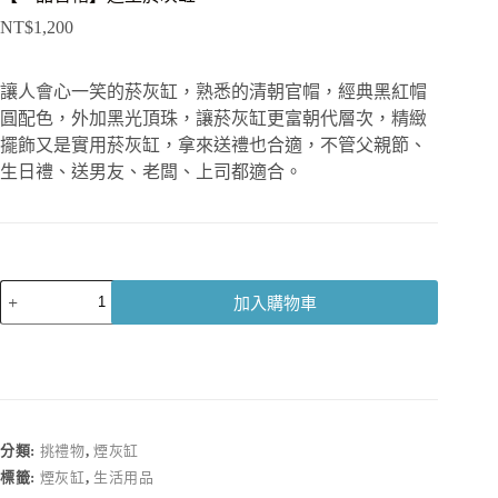
NT$
1,200
讓人會心一笑的菸灰缸，熟悉的清朝官帽，經典黑紅帽
圓配色，外加黑光頂珠，讓菸灰缸更富朝代層次，精緻
擺飾又是實用菸灰缸，拿來送禮也合適，不管父親節、
生日禮、送男友、老闆、上司都適合。
【一
加入購物車
品
官
帽】
造
型
菸
分類:
挑禮物
,
煙灰缸
灰
標籤:
煙灰缸
,
生活用品
缸