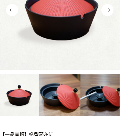
【一品官帽】造型菸灰缸