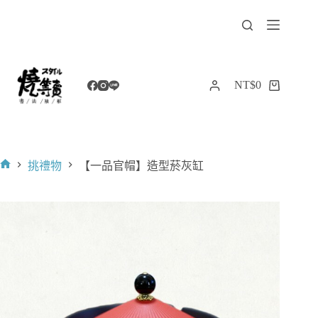
跳
至
主
要
內
NT$
0
購
容
物
車
挑禮物
【一品官帽】造型菸灰缸
首
頁