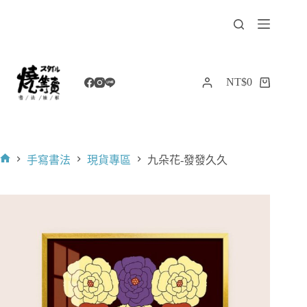
跳
至
主
要
內
NT$
0
購
容
物
車
手寫書法
現貨專區
九朵花-發發久久
首
頁