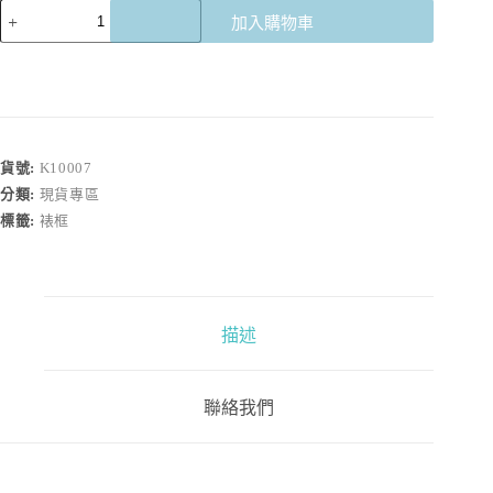
九
加入購物車
朵
花-
發
發
久
久
貨號:
K10007
數
分類:
現貨專區
量
標籤:
裱框
描述
聯絡我們