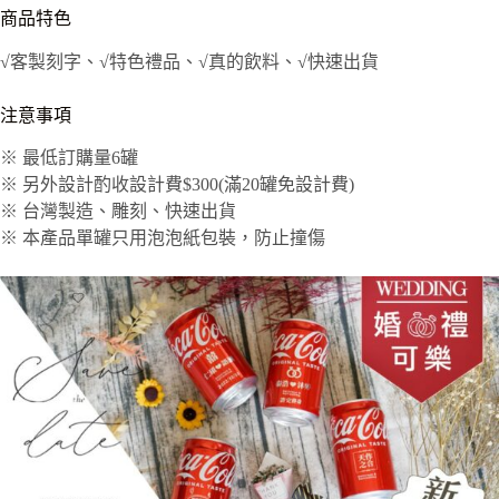
商品特色
√客製刻字、√特色禮品、√真的飲料、√快速出貨
注意事項
※ 最低訂購量6罐
※ 另外設計酌收設計費$300(滿20罐免設計費)
※ 台灣製造、雕刻、快速出貨
※ 本產品單罐只用泡泡紙包裝，防止撞傷