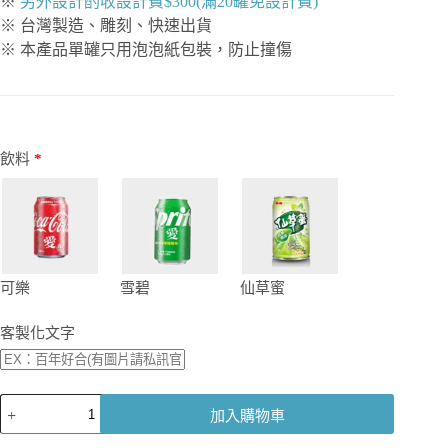
※
另外設計酌收設計費$300(滿20罐免設計費)
※ 台灣製造、雕刻、快速出貨
※ 本產品單罐只用泡泡紙包裝，防止撞傷
飲料
*
可樂
雪碧
仙草蜜
客製化文字
【客
加入購物車
製
化】