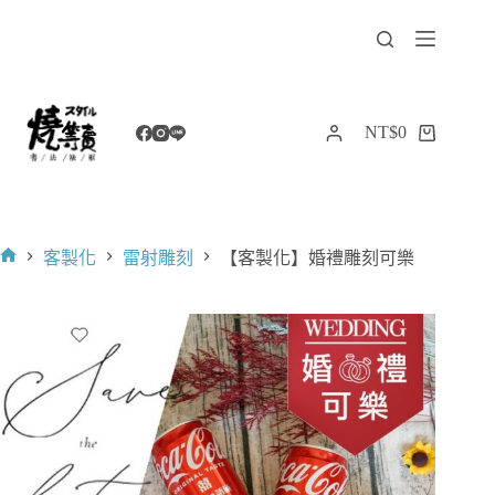
跳
至
主
要
內
NT$
0
購
容
物
車
客製化
雷射雕刻
【客製化】婚禮雕刻可樂
首
頁