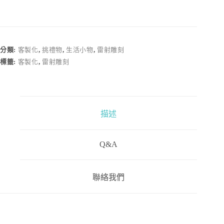
婚
禮
雕
刻
分類:
客製化
,
挑禮物
,
生活小物
,
雷射雕刻
可
標籤:
客製化
,
雷射雕刻
樂
數
量
描述
Q&A
聯絡我們