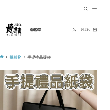
跳
至
主
要
內
NT$
0
購
容
物
車
挑禮物
手提禮品提袋
首
頁