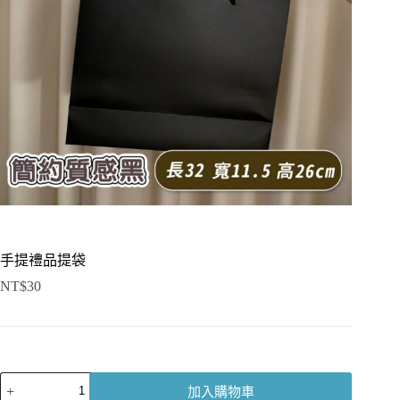
手提禮品提袋
NT$
30
手
加入購物車