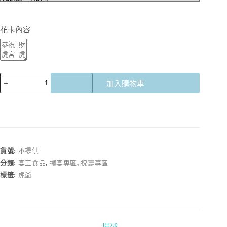
花卡內容
【虎
加入購物車
爺】
果
凍
祝
壽
桶
貨號:
不提供
數
分類:
宴王食品
,
擺宴專區
,
祝壽專區
量
標籤:
虎爺