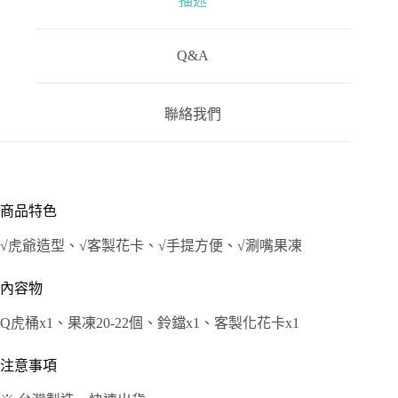
描述
Q&A
聯絡我們
商品特色
√虎爺造型、√客製花卡、√手提方便、√涮嘴果凍
內容物
Q虎桶x1、果凍20-22個、鈴鐺x1、客製化花卡x1
注意事項