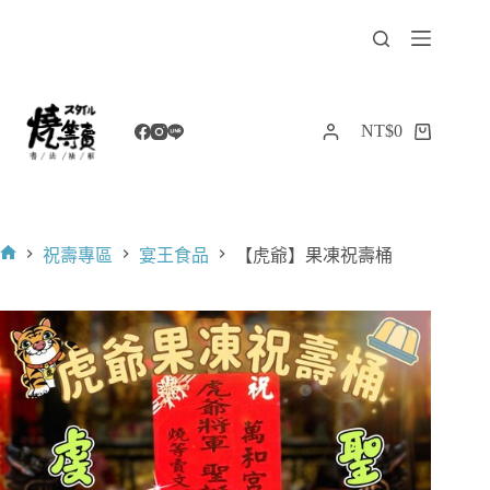
跳
至
主
要
內
NT$
0
購
容
物
車
祝壽專區
宴王食品
【虎爺】果凍祝壽桶
首
頁