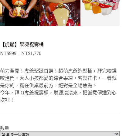
【虎爺】果凍祝壽桶
NT$
999
–
NT$
1,776
萌力全開！虎爺聖誕首選！超萌虎爺造型桶，拜完咬錢
咬進門，大人小孩都愛的綜合果凍，客製花卡，一看就
是你的，擺在供桌最前方，絕對是全場焦點。
今年，拜 Q虎爺祝壽桶，財源滾滾來，把誠意傳達到心
坎裡！
數量