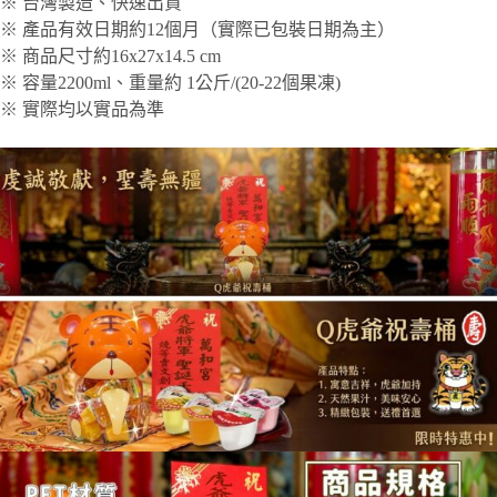
※ 台灣製造、快速出貨
※ 產品有效日期約12個月（實際已包裝日期為主）
※ 商品尺寸約16x27x14.5 cm
※ 容量2200ml、重量約 1公斤/(20-22個果凍)
※ 實際均以實品為準