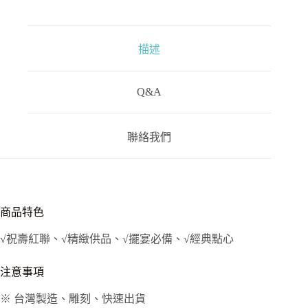
數
量
描述
Q&A
聯絡我們
商品特色
√祝壽紅聯、√精緻供品、√擺宴必備、√經典點心
注意事項
※ 台灣製造、雕刻、快速出貨