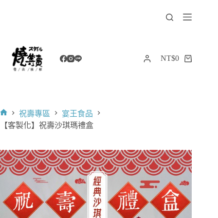
跳
至
主
要
內
NT$
0
購
容
物
車
祝壽專區
宴王食品
首
【客製化】祝壽沙琪瑪禮盒
頁