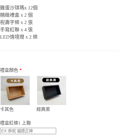
雞蛋沙琪瑪x 12個
精緻禮盒 x 2 個
祝壽字條 x 2 張
手寫紅聯 x 4 張
LED情境燈 x 2 條
禮盒顏色
*
卡其色
經典黑
禮盒紅條1 上聯