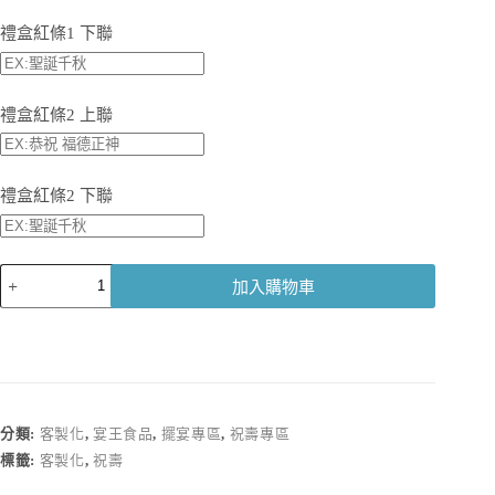
禮盒紅條1 下聯
禮盒紅條2 上聯
禮盒紅條2 下聯
【客
加入購物車
製
化】
祝
壽
沙
琪
分類:
客製化
,
宴王食品
,
擺宴專區
,
祝壽專區
瑪
標籤:
客製化
,
祝壽
禮
盒