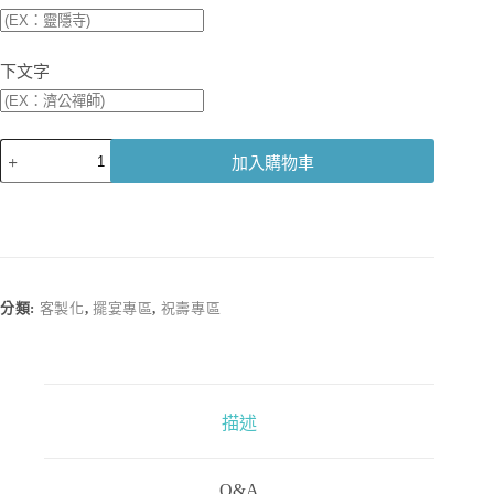
下文字
【客
加入購物車
製
化】
祝
壽
陶
瓷
分類:
客製化
,
擺宴專區
,
祝壽專區
葫
蘆
數
量
描述
Q&A