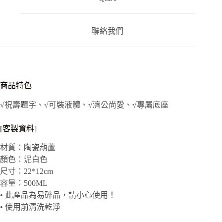
聯絡我們
商品特色
√祝壽題字、√可裝液體、√濟公尚愛、√專屬底座
[客製資料]
材質：陶瓷葫蘆
顏色：泥白色
尺寸：22*12cm
容量：500ML
• 此產品為易碎品，請小心使用！
• 使用前清洗乾淨