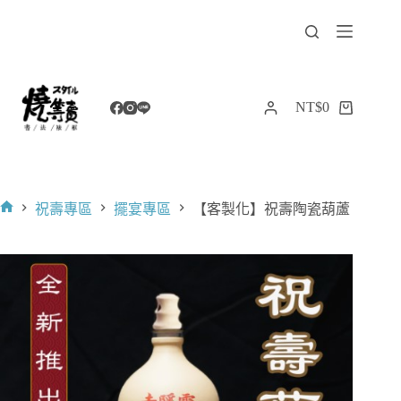
跳
至
主
要
內
NT$
0
購
容
物
車
祝壽專區
擺宴專區
【客製化】祝壽陶瓷葫蘆
首
頁