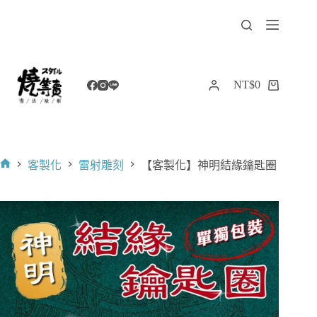
跳
至
主
要
內
NT$
0
購
容
物
車
客製化
雷射雕刻
【客製化】神明結緣鑰匙圈
首
頁