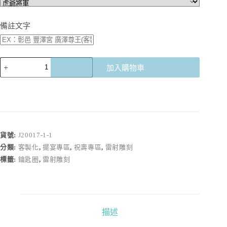
備註文字
【客
加入購物車
製
化】
神
明
結
緣
貨號:
J20017-1-1
鑰
分類:
客製化
,
擺宴專區
,
祝壽專區
,
雷射雕刻
匙
圈
標籤:
鑰匙圈
,
雷射雕刻
數
量
描述