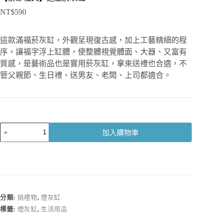
NT$
590
這款滿福菸灰缸，外觀呈現復古感，加上工藝精細的程
序，讓福字浮上缸體，使整體視覺體面、大器、又富有
質感，是藝術品也是實用菸灰缸，拿來送禮也合適，不
管父親節、生日禮、送男友、老闆、上司都適合。
【紫
加入購物車
砂
福
文】
造
型
菸
分類:
挑禮物
,
煙灰缸
灰
標籤:
煙灰缸
,
生活用品
缸