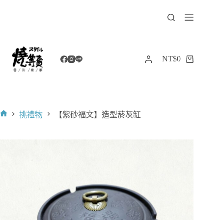
跳
至
主
要
內
NT$
0
購
容
物
車
挑禮物
【紫砂福文】造型菸灰缸
首
頁