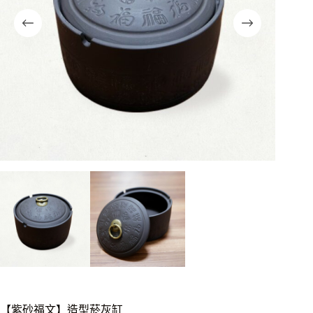
【紫砂福文】造型菸灰缸