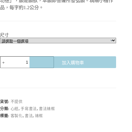
功德」，願是願欲，本願即菩薩所發弘願。精細小楷作
品，每字約1.2公分。
尺寸
《藥
加入購物車
師
琉
璃
光
如
來
貨號:
不提供
本
分類:
心經
,
手寫書法
,
書法裱框
願
功
標籤:
客製化
,
書法
,
裱框
德
經》