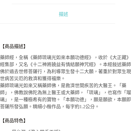
數
量
描述
【商品描述】
藥師經，全稱《藥師琉璃光如來本願功德經》，收於《大正藏》
經集部，又名《十二神將饒益有情結願神咒經》。本經敍述藥師
佛於過去世修菩薩行，為利導眾生發十二大願，著重於對眾生現
世病苦災厄的救濟和獲得福樂。
藥師琉璃光如來又稱藥師佛，是救濟世間疾苦的大醫王。「藥
師」，佛教說佛陀為無上醫王或大藥師，「琉璃」，也寫作「瑠
璃」，是一種極希有的寶物。「本願功德」，願是願欲，本願即
菩薩所發弘願。精細小楷作品，每字約1.2公分。
【商品特色】