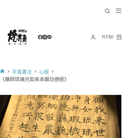
跳
至
主
要
內
NT$
0
購
容
物
車
手寫書法
心經
首
《藥師琉璃光如來本願功德經》
頁