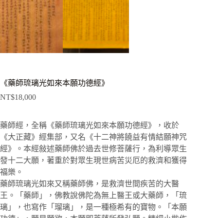
《藥師琉璃光如來本願功德經》
NT$
18,000
藥師經，全稱《藥師琉璃光如來本願功德經》，收於
《大正藏》經集部，又名《十二神將饒益有情結願神咒
經》。本經敍述藥師佛於過去世修菩薩行，為利導眾生
發十二大願，著重於對眾生現世病苦災厄的救濟和獲得
福樂。
藥師琉璃光如來又稱藥師佛，是救濟世間疾苦的大醫
王。「藥師」，佛教說佛陀為無上醫王或大藥師，「琉
璃」，也寫作「瑠璃」，是一種極希有的寶物。「本願