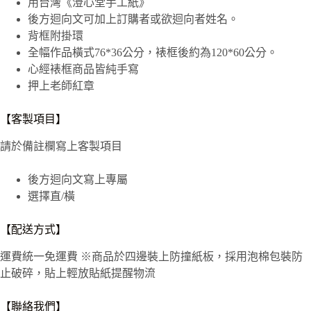
用台灣《澄心堂手工紙》
後方迴向文可加上訂購者或欲迴向者姓名。
背框附掛環
全幅作品橫式76*36公分，裱框後約為120*60公分。
心經裱框商品皆純手寫
押上老師紅章
【客製項目】
請於備註欄寫上客製項目
後方迴向文寫上專屬
選擇直/橫
【配送方式】
運費統一免運費
※
商品於四邊裝上防撞紙板，採用泡棉包裝防
止破碎，貼上輕放貼紙提醒物流
【聯絡我們】