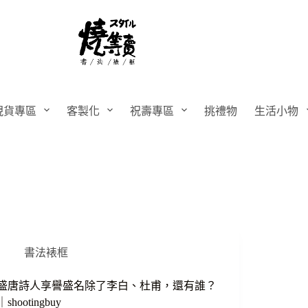
現貨專區
客製化
祝壽專區
挑禮物
生活小物
書法裱框
盛唐詩人享譽盛名除了李白、杜甫，還有誰？
｜shootingbuy