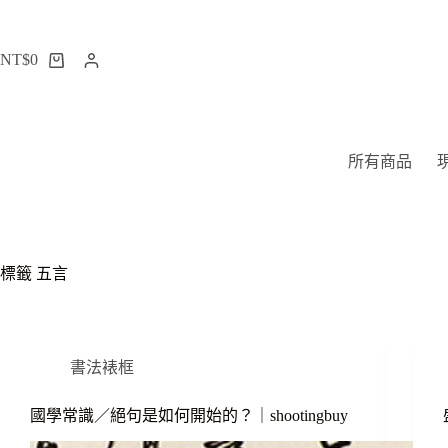
跳
至
NT$
0
主
購
要
物
內
車
容
所有商品
標籤
五言
書法裱框
國學常識／絕句是如何開始的？｜shootingbuy