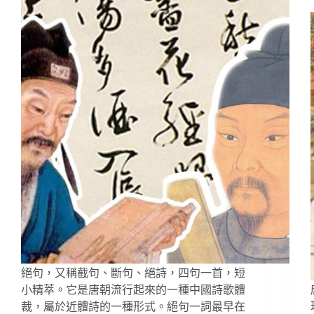
絕句，又稱截句、斷句、絕詩，四句一首，短
小精萃。它是唐朝流行起來的一種中國詩歌體
裁，屬於近體詩的一種形式。絕句一詞最早在