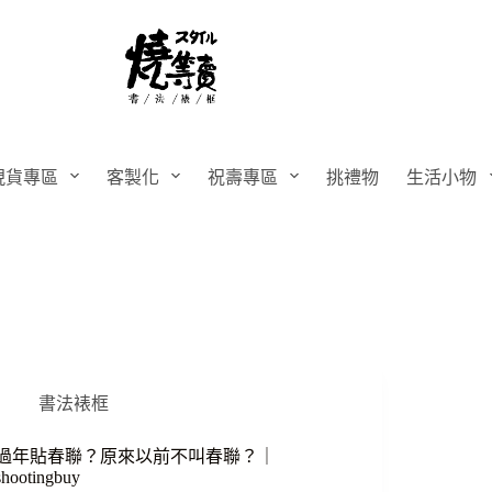
現貨專區
客製化
祝壽專區
挑禮物
生活小物
書法裱框
過年貼春聯？原來以前不叫春聯？｜
shootingbuy