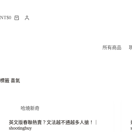
跳
至
NT$
0
主
購
要
物
內
車
容
所有商品
標籤
喜氣
哈燒新奇
英文版春聯熱賣？文法越不通越多人搶！｜
shootingbuy