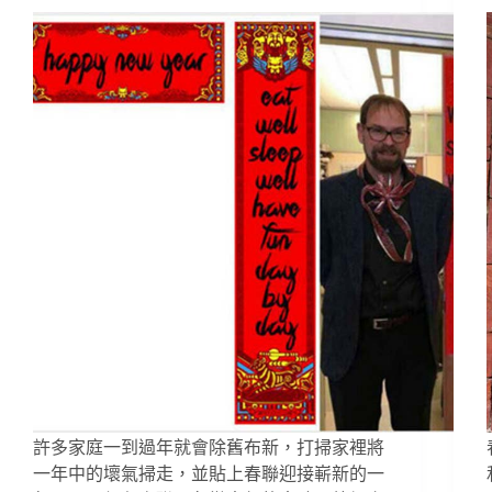
許多家庭一到過年就會除舊布新，打掃家裡將
一年中的壞氣掃走，並貼上春聯迎接嶄新的一