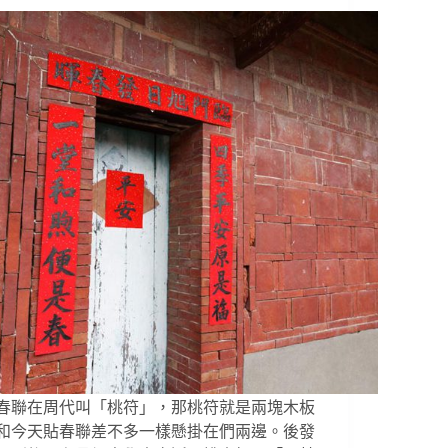
春聯在周代叫「桃符」，那桃符就是兩塊木板
和今天貼春聯差不多一樣懸掛在們兩邊。後發