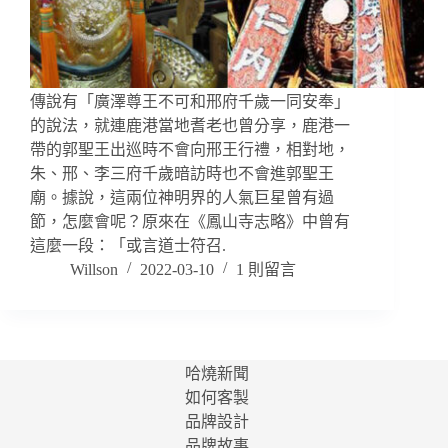
傳說有「廣澤尊王不可和邢府千歲一同安奉」
的說法，就連鹿港當地耆老也曾分享，鹿港一
帶的郭聖王出巡時不會向邢王行禮，相對地，
朱、邢、李三府千歲暗訪時也不會進郭聖王
廟。據說，這兩位神明界的人氣巨星曾有過
節，怎麼會呢？原來在《鳳山寺志略》中曾有
這麼一段：「或言道士符召.
Willson
2022-03-10
1 則留言
哈燒新聞
如何客製
品牌設計
品牌故事