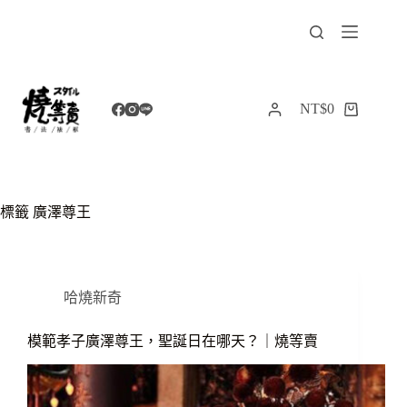
跳
至
主
要
內
NT$
0
購
容
物
車
標籤
廣澤尊王
哈燒新奇
模範孝子廣澤尊王，聖誕日在哪天？｜燒等賣