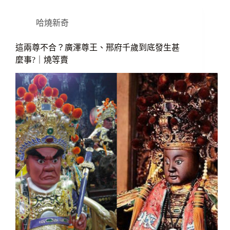
哈燒新奇
這兩尊不合？廣澤尊王、邢府千歲到底發生甚
麼事?｜燒等賣