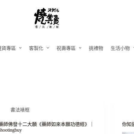
現貨專區
客製化
祝壽專區
挑禮物
生活小物
書法裱框
藥師佛發十二大願《藥師如來本願功德經》｜
你知
shootingbuy