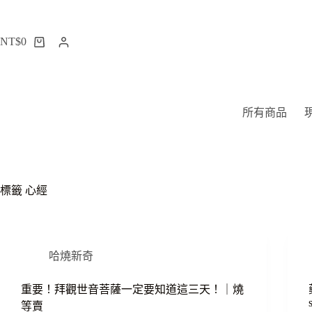
跳
至
NT$
0
主
購
要
物
內
車
容
所有商品
標籤
心經
哈燒新奇
重要！拜觀世音菩薩一定要知道這三天！｜燒
等賣