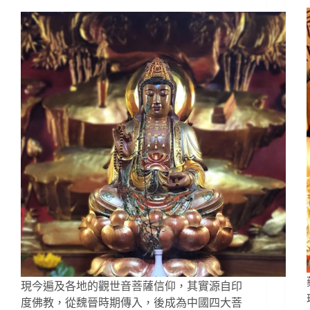
現今遍及各地的觀世音菩薩信仰，其實源自印
度佛教，從魏晉時期傳入，後成為中國四大菩