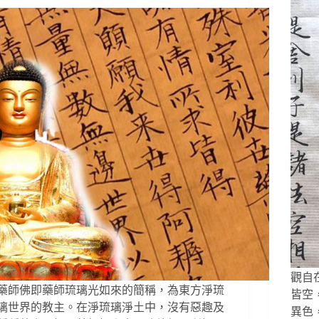
觀自
藥師佛即藥師琉璃光如來的簡稱，為東方淨琉
皆空
璃世界的教主。在淨琉璃淨土中，沒有惡趣及
異色