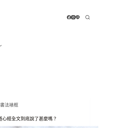
書法裱框
道心經全文到底說了甚麼嗎？