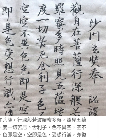
在菩薩，行深般若波羅蜜多時，照見五蘊
，度一切苦厄。舍利子，色不異空，空不
，色即是空，空即是色，受想行識，亦復