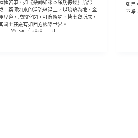
種種苦事，如《藥師如來本願功德經》所記
如是
載：藥師如來的淨琉璃淨土，以琉璃為地，金
不凈
繩界道，城闕宮閣，軒窗羅網，皆七寶所成，
其國土莊嚴有如西方極樂世界。
Willson
2020-11-18