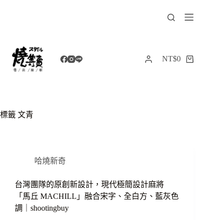
跳
至
主
要
內
NT$
0
購
容
物
車
標籤
文青
哈燒新奇
台灣團隊的原創新設計，現代極簡設計麻將
「馬丘 MACHILL」融合宋字、全白方、藍灰色
調｜shootingbuy