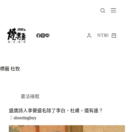
跳
至
主
要
內
NT$
0
購
容
物
車
標籤
杜牧
書法裱框
盛唐詩人享譽盛名除了李白、杜甫，還有誰？
｜shootingbuy