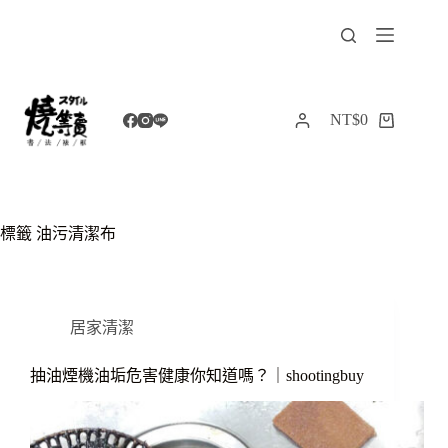
跳
至
主
要
內
NT$
0
購
容
物
車
標籤
油污清潔布
居家清潔
抽油煙機油垢危害健康你知道嗎？｜shootingbuy