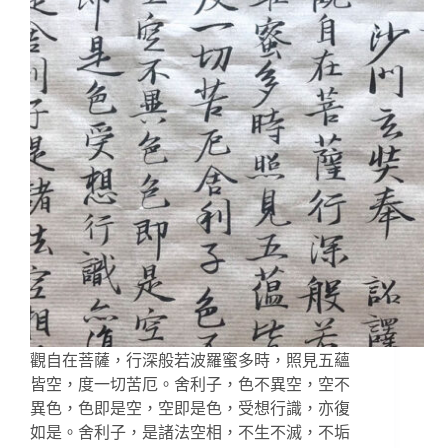
觀自在菩薩，行深般若波羅蜜多時，照見五蘊
皆空，度一切苦厄。舍利子，色不異空，空不
異色，色即是空，空即是色，受想行識，亦復
如是。舍利子，是諸法空相，不生不滅，不垢