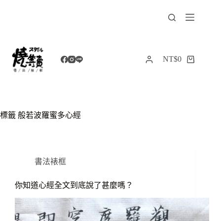
跳
至
主
要
內
NT$
0
購
容
物
車
標籤
般若波羅蜜多心經
書法裱框
你知道心經全文到底說了甚麼嗎？