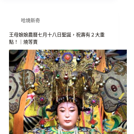
哈燒新奇
王母娘娘農曆七月十八日聖誕，祝壽有２大重
點！｜燒等賣