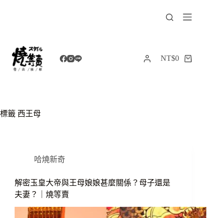
跳
至
主
要
內
NT$
0
購
容
物
車
標籤
西王母
哈燒新奇
解密玉皇大帝與王母娘娘甚麼關係？母子還是
夫妻？｜燒等賣