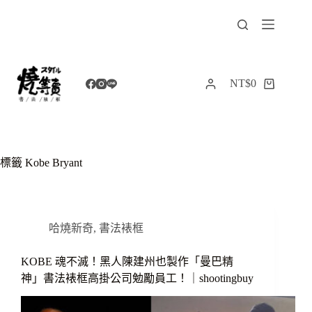
跳
至
主
要
內
NT$
0
購
容
物
車
標籤
Kobe Bryant
哈燒新奇
,
書法裱框
KOBE 魂不滅！黑人陳建州也製作「曼巴精
神」書法裱框高掛公司勉勵員工！｜shootingbuy