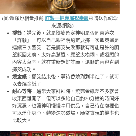
(圖/還願也相當推薦
訂製一把專屬祝壽扇
來贈送作紀念
來源/網路)
擲筊
：講完後，就是擲筊確定神明是否同意這次
「許願」，可以自己跟神明約定要擲一次聖筊還是
連續三次聖筊，若是擲筊失敗那就有可能是許的願
望範圍太廣、太好高騖遠、願望太模糊、或還願的
內容太草率，就在重新想好許願、還願的內容直到
擲筊成功。
燒金紙
：擲筊結束後，等待香燒到剩半炷了，就可
以去燒金紙了
耐心等待
：通常大家拜拜時，燒完金紙差不多就會
收東西離開了，但可以多給自己約20分鐘的時間好
好沉澱，也讓神明慢慢享用供品，自己待在廟裡也
可以淨化身心、轉變運勢磁場，願望實現的機率也
比較大。