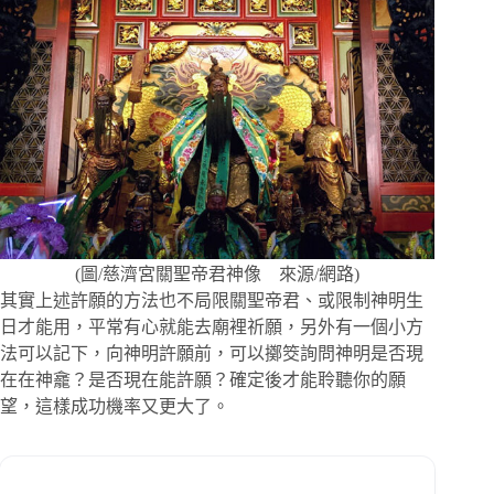
(圖/慈濟宮關聖帝君神像 來源/網路)
其實上述許願的方法也不局限關聖帝君、或限制神明生
日才能用，平常有心就能去廟裡祈願，另外有一個小方
法可以記下，向神明許願前，可以擲筊詢問神明是否現
在在神龕？是否現在能許願？確定後才能聆聽你的願
望，這樣成功機率又更大了。