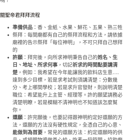
嗎？
關聖帝君拜拜流程
準備供品
：香、金紙、水果、鮮花、五果、熟三牲
祭拜：每間廟都有自己的祭拜流程和方法，請依據
廟裡的告示祭拜「每位神明」，不可只拜自己想拜
的
許願
：拜完後，向所求神明秉告自己的
姓名、生
日、地址、所求何事
，切記
祈求的時間點要講清
楚
，例如：我希望在今年能讓我的飲料店生意….
達到多少目標，若是求考試則須講清楚：分數幾
分、考上哪間學校；若是求升官發財，則說明清楚
職位：希望能升上主管、經理等。許的願望請務必
清楚明瞭，若是模糊不清神明也不知道該怎麼幫
你。
還願
：許完願後，也要記得跟神明約定好還願的方
法，還願的方法沒有硬性規定，全憑自己的心意、
能做到為首要
，常見的還願方法：約定還願時的供
品、或捐贈物資做善心給、吃素一段時間、協助廟