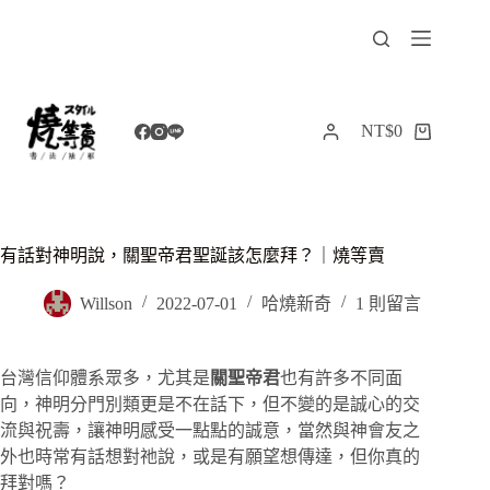
跳
至
主
要
內
NT$
0
購
容
物
車
有話對神明說，關聖帝君聖誕該怎麼拜？｜燒等賣
Willson
2022-07-01
哈燒新奇
1 則留言
台灣信仰體系眾多，尤其是
關聖帝君
也有許多不同面
向，神明分門別類更是不在話下，但不變的是誠心的交
流與祝壽，讓神明感受一點點的誠意，當然與神會友之
外也時常有話想對祂說，或是有願望想傳達，但你真的
拜對嗎？